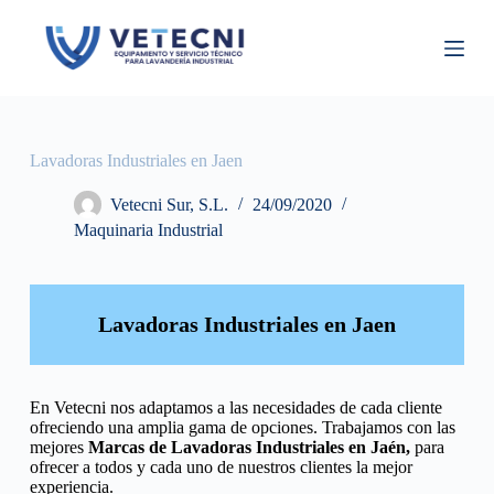
S
a
l
t
a
r
a
l
Lavadoras Industriales en Jaen
c
o
Vetecni Sur, S.L.
24/09/2020
n
Maquinaria Industrial
t
e
n
i
d
Lavadoras Industriales en Jaen
o
En Vetecni nos adaptamos a las necesidades de cada cliente
ofreciendo una amplia gama de opciones. Trabajamos con las
mejores
Marcas de Lavadoras Industriales
en Jaén,
para
ofrecer a todos y cada uno de nuestros clientes la mejor
experiencia.